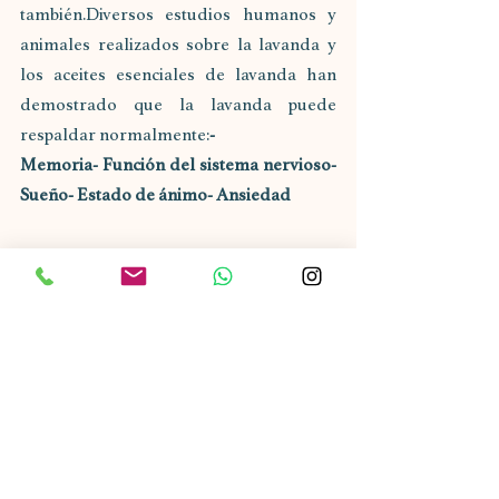
también.Diversos estudios humanos y 
animales realizados sobre la lavanda y 
los aceites esenciales de lavanda han 
demostrado que la lavanda puede 
respaldar normalmente:
- 
Memoria- Función del sistema nervioso- 
Sueño- Estado de ánimo- Ansiedad 
La lavanda es encantadora cuando se 
toma como té, se usa en recetas, se aplica 
tópicamente a través de productos para 
el cuidado de la piel o se difunde como 
aceite esencial puro.
10. KAVA
Si has visto bares o bebidas de kava 
apareciendo en tu ciudad o pueblo, es 