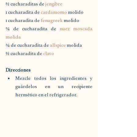
½ cucharaditas de 
jengibre
1 cucharadita de 
cardamomo
 molido
1 cucharadita de 
fenugreek
 molido
¾ de cucharadita de 
nuez moscada 
molida
¾ de cucharadita de 
allspice
 molida
½ cucharadita de 
clavo
Direcciones
Mezcle todos los ingredientes y 
guárdelos en un recipiente 
hermético en el refrigerador.