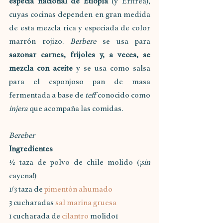
especia nacional de Etiopía 
(y Eritrea), 
cuyas cocinas dependen en gran medida 
de esta mezcla rica y especiada de color 
marrón rojizo. 
Berbere
 se usa para 
sazonar carnes, frijoles y, a veces, se 
mezcla con aceite 
y se usa como salsa 
para el esponjoso pan de masa 
fermentada a base de 
teff
 conocido como 
injera 
que acompaña las comidas.
Bereber
Ingredientes
½ taza de polvo de chile molido (¡
sin 
cayena!)
1/3 taza de 
pimentón ahumado
3 cucharadas 
sal marina gruesa
1 cucharada de 
cilantro
 molido1 