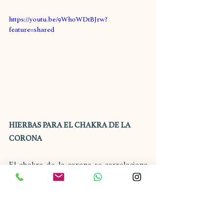
https://youtu.be/9WhoWDtBJrw?
feature=shared
HIERBAS PARA EL CHAKRA DE LA 
CORONA
El chakra de la corona se correlaciona 
con la conexión pura con lo divino y 
representa la conciencia tanto universal 
como espiritual. Es el centro de la 
autorrealización y la ascensión del ser 