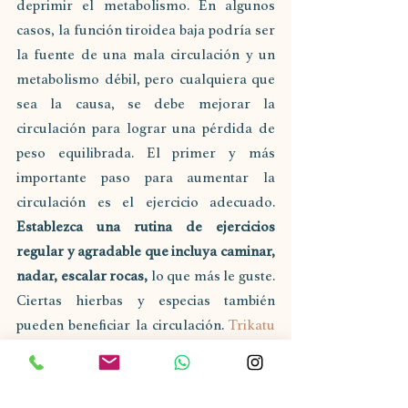
deprimir el metabolismo. En algunos 
casos, la función tiroidea baja podría ser 
la fuente de una mala circulación y un 
metabolismo débil, pero cualquiera que 
sea la causa, se debe mejorar la 
circulación para lograr una pérdida de 
peso equilibrada. El primer y más 
importante paso para aumentar la 
circulación es el ejercicio adecuado. 
Establezca una rutina de ejercicios 
regular y agradable que incluya caminar, 
nadar, escalar rocas,
 lo que más le guste. 
Ciertas hierbas y especias también 
pueden beneficiar la circulación. 
Trikatu
y 
jengibre
 son estimulantes cardíacos 
que estimulan la función cardíaca y 
mejoran la circulación. 
El clavo
 ,
la 