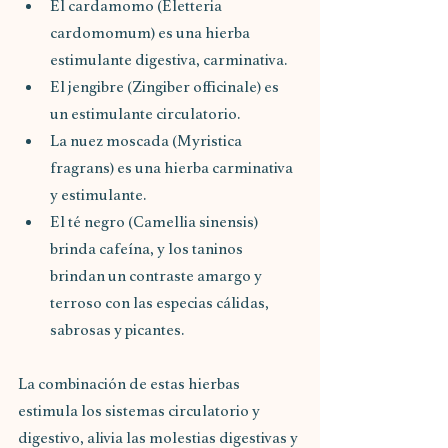
El cardamomo (Eletteria 
cardomomum) es una hierba 
estimulante digestiva, carminativa.
El jengibre (Zingiber officinale) es 
un estimulante circulatorio.
La nuez moscada (Myristica 
fragrans) es una hierba carminativa 
y estimulante.
El té negro (Camellia sinensis) 
brinda cafeína, y los taninos 
brindan un contraste amargo y 
terroso con las especias cálidas, 
sabrosas y picantes.
La combinación de estas hierbas 
estimula los sistemas circulatorio y 
digestivo, alivia las molestias digestivas y 