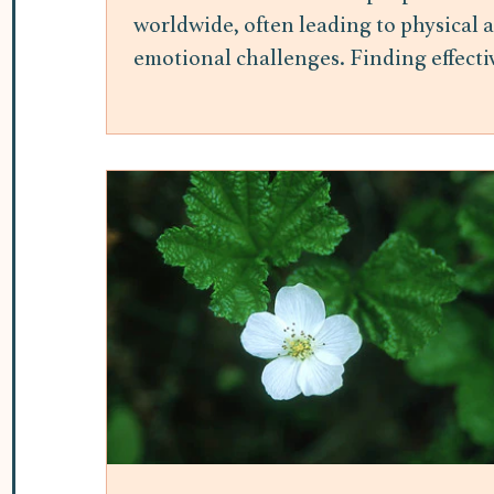
worldwide, often leading to physical 
emotional challenges. Finding effecti
ways to manage stress is essential for
maintaining overall well-being.
Mindfulness meditation has gained
attention as a practical and accessible
method to reduce stress and improve
mental health. This post explores the
benefits of mindfulness meditation fo
stress relief and offers insights into h
it can be integrated into daily life. H
Mindfulness Meditation