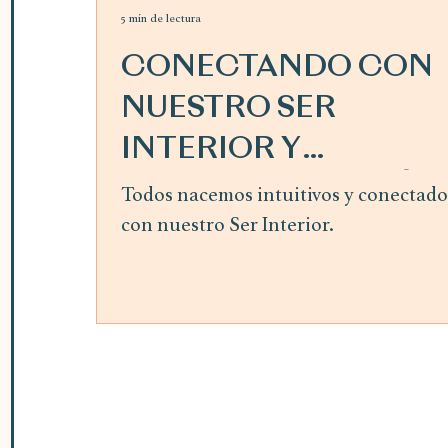
5 min de lectura
CONECTANDO CON
NUESTRO SER
INTERIOR Y
SIGUIENDO LA GUÍA
Todos nacemos intuitivos y conectado
con nuestro Ser Interior.
INTERIOR ~ mes de
abril