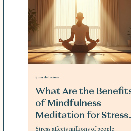
3 min de lectura
What Are the Benefit
of Mindfulness
Meditation for Stress
Relief
Stress affects millions of people