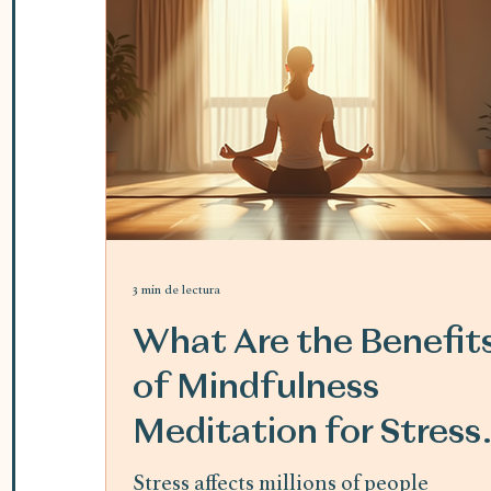
3 min de lectura
What Are the Benefit
of Mindfulness
Meditation for Stress
Relief
Stress affects millions of people