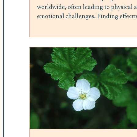
worldwide, often leading to physical 
emotional challenges. Finding effecti
ways to manage stress is essential for
maintaining overall well-being.
Mindfulness meditation has gained
attention as a practical and accessible
method to reduce stress and improve
mental health. This post explores the
benefits of mindfulness meditation fo
stress relief and offers insights into h
it can be integrated into daily life. H
Mindfulness Meditation