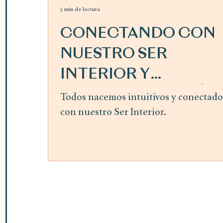
5 min de lectura
CONECTANDO CON
NUESTRO SER
INTERIOR Y
SIGUIENDO LA GUÍA
Todos nacemos intuitivos y conectado
con nuestro Ser Interior.
INTERIOR ~ mes de
abril