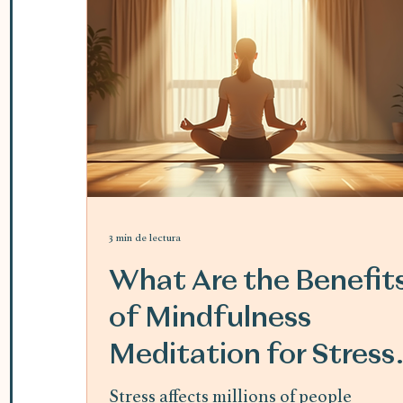
3 min de lectura
What Are the Benefit
of Mindfulness
Meditation for Stress
Relief
Stress affects millions of people