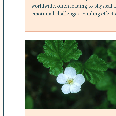
worldwide, often leading to physical 
emotional challenges. Finding effecti
ways to manage stress is essential for
maintaining overall well-being.
Mindfulness meditation has gained
attention as a practical and accessible
method to reduce stress and improve
mental health. This post explores the
benefits of mindfulness meditation fo
stress relief and offers insights into h
it can be integrated into daily life. H
Mindfulness Meditation