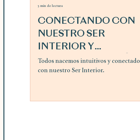
5 min de lectura
CONECTANDO CON
NUESTRO SER
INTERIOR Y
SIGUIENDO LA GUÍA
Todos nacemos intuitivos y conectado
con nuestro Ser Interior.
INTERIOR ~ mes de
abril