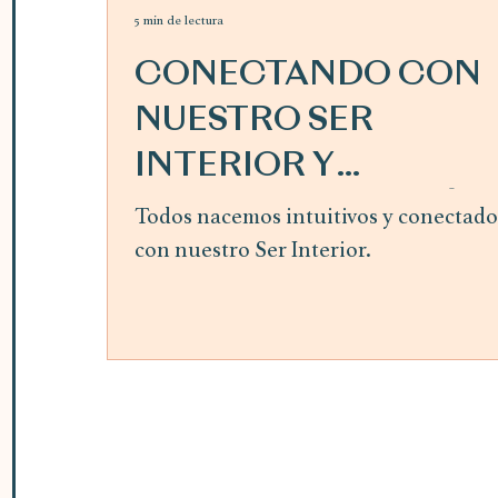
5 min de lectura
CONECTANDO CON
NUESTRO SER
INTERIOR Y
SIGUIENDO LA GUÍA
Todos nacemos intuitivos y conectado
con nuestro Ser Interior.
INTERIOR ~ mes de
abril