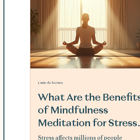
3 min de lectura
What Are the Benefit
of Mindfulness
Meditation for Stress
Relief
Stress affects millions of people