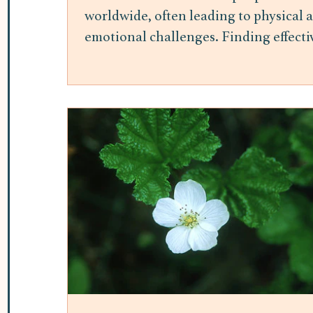
worldwide, often leading to physical 
emotional challenges. Finding effecti
ways to manage stress is essential for
maintaining overall well-being.
Mindfulness meditation has gained
attention as a practical and accessible
method to reduce stress and improve
mental health. This post explores the
benefits of mindfulness meditation fo
stress relief and offers insights into h
it can be integrated into daily life. H
Mindfulness Meditation