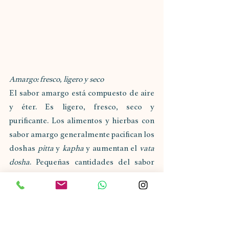
Amargo: fresco, ligero y seco 
El sabor amargo está compuesto de aire 
y éter. Es ligero, fresco, seco y 
purificante. Los alimentos y hierbas con 
sabor amargo generalmente pacifican los 
doshas 
pitta
 y 
kapha
 y aumentan el 
vata 
dosha
. Pequeñas cantidades del sabor 
amargo pueden estimular la digestión y 
promoverán el sabor de otros sabores. 
Además, los alimentos y hierbas con 
sabor amargo se utilizan a menudo por 