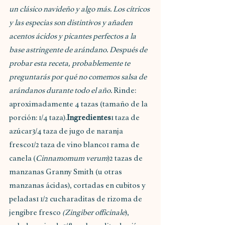
un clásico navideño y algo más. Los cítricos 
y las especias son distintivos y añaden 
acentos ácidos y picantes perfectos a la 
base astringente de arándano. Después de 
probar esta receta, probablemente te 
preguntarás por qué no comemos salsa de 
arándanos durante todo el año.
 Rinde: 
aproximadamente 4 tazas (tamaño de la 
porción: 1/4 taza).
Ingredientes
1 taza de 
azúcar3/4 taza de jugo de naranja 
fresco1/2 taza de vino blanco1 rama de 
canela (
Cinnamomum verum
)2 tazas de 
manzanas Granny Smith (u otras 
manzanas ácidas), cortadas en cubitos y 
peladas1 1/2 cucharaditas de rizoma de 
jengibre fresco 
(Zingiber officinale
), 