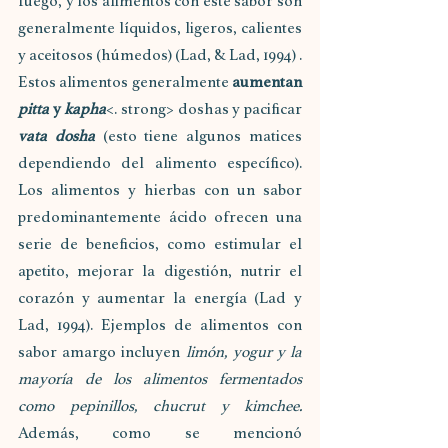
fuego, y los alimentos con este sabor son 
generalmente líquidos, ligeros, calientes 
y aceitosos (húmedos) (Lad, & Lad, 1994) . 
Estos alimentos generalmente 
aumentan 
pitta
 y 
kapha
<. strong> doshas y pacificar 
vata dosha
(esto tiene algunos matices 
dependiendo del alimento específico). 
Los alimentos y hierbas con un sabor 
predominantemente ácido ofrecen una 
serie de beneficios, como estimular el 
apetito, mejorar la digestión, nutrir el 
corazón y aumentar la energía (Lad y 
Lad, 1994). Ejemplos de alimentos con 
sabor amargo incluyen 
limón, yogur y la 
mayoría de los alimentos fermentados 
como pepinillos, chucrut y kimchee.
Además, como se mencionó 