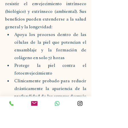
resistir el envejecimiento intrínseco 
(biológico) y extrínseco (ambiental). Sus 
beneficios pueden extenderse a la salud 
general y la longevidad:
Apoya los procesos dentro de las 
células de la piel que potencian el 
ensamblaje y la formación de 
colágeno en solo 72 horas
Protege la piel contra el 
fotoenvejecimiento
Clínicamente probado para reducir 
drásticamente la apariencia de la 
profundidad de las arrugas después 
de 2 semanas de uso
Probado clínicamente que es suave 
pero eficaz para todo tipo de piel
Si bien el cuidado de la piel de verano 