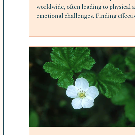
worldwide, often leading to physical 
emotional challenges. Finding effecti
ways to manage stress is essential for
maintaining overall well-being.
Mindfulness meditation has gained
attention as a practical and accessible
method to reduce stress and improve
mental health. This post explores the
benefits of mindfulness meditation fo
stress relief and offers insights into h
it can be integrated into daily life. H
Mindfulness Meditation