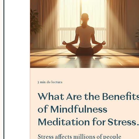
3 min de lectura
What Are the Benefit
of Mindfulness
Meditation for Stress
Relief
Stress affects millions of people