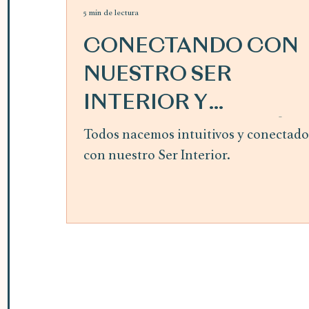
5 min de lectura
CONECTANDO CON
NUESTRO SER
INTERIOR Y
SIGUIENDO LA GUÍA
Todos nacemos intuitivos y conectado
con nuestro Ser Interior.
INTERIOR ~ mes de
abril