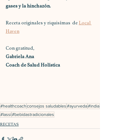
gases y la hinchazón.
Receta originales y riquisímas  de 
Local 
Haven
Con gratitud,
Gabriela Ana
Coach de Salud Holística
#healthcoach
consejos saludables
#ayurveda
#india
#lassi
#bebidastradicionales
RECETAS