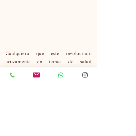
Cualquiera que esté involucrado 
activamente en temas de salud 
probablemente haya oído hablar de los 
hongos Chaga y Reishi. Un hongo que se 
menciona cada vez más al mismo tiempo 
que estos dos hongos es Lion's Mane 
(nombre botánico: Hericium erinaceus). 
Este hongo se ha utilizado durante siglos 
y tiene su origen en Asia, donde fue 
utilizado tradicionalmente por los 
monjes budistas.
 Pero también se ha 