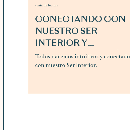
5 min de lectura
CONECTANDO CON
NUESTRO SER
INTERIOR Y
SIGUIENDO LA GUÍA
Todos nacemos intuitivos y conectado
con nuestro Ser Interior.
INTERIOR ~ mes de
abril