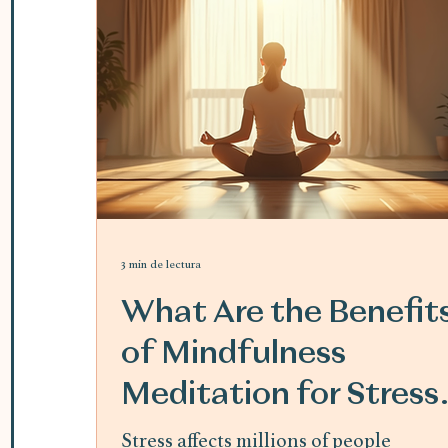
3 min de lectura
What Are the Benefit
of Mindfulness
Meditation for Stress
Relief
Stress affects millions of people