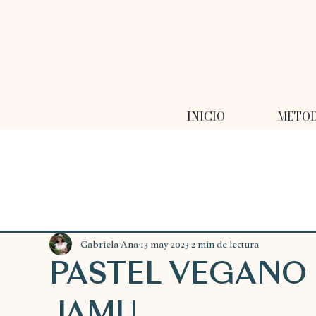
INICIO
METO
Gabriela Ana
13 may 2023
2 min de lectura
PASTEL VEGANO 
JAMU