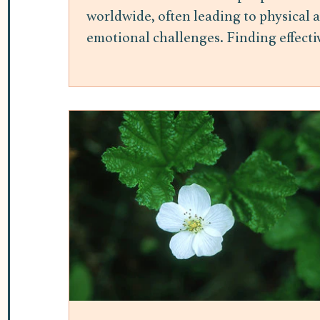
worldwide, often leading to physical 
emotional challenges. Finding effecti
ways to manage stress is essential for
maintaining overall well-being.
Mindfulness meditation has gained
attention as a practical and accessible
method to reduce stress and improve
mental health. This post explores the
benefits of mindfulness meditation fo
stress relief and offers insights into h
it can be integrated into daily life. H
Mindfulness Meditation