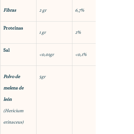
Fibras
2 gr
6,7%
Proteínas
1 gr
2%
Sal
<0,01gr
<0,1%
Polvo de 
5gr
melena de 
león
(Hericium 
erinaceus)