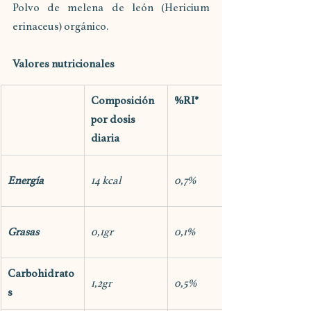
Polvo de melena de león (Hericium 
erinaceus) orgánico.
Valores nutricionales
Composición 
%RI*
por dosis 
diaria
Energía
14 kcal
0,7%
Grasas
0,1gr
0,1%
Carbohidrato
1,2gr
0,5%
s