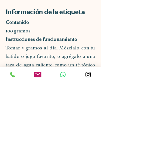
Información de la etiqueta
Contenido
100 gramos
Instrucciones de funcionamiento
Tomar 5 gramos al día. Mézclalo con tu 
batido o jugo favorito, o agrégalo a una 
taza de agua caliente como un té tónico 
instantáneo. No exceda la dosis 
recomendada a menos que lo indique un 
profesional.
Consejos de almacenamiento
Conservar en lugar seco, sellado ya 
temperatura ambiente. No refrigere. 
Manténgase fuera del alcance de los 
niños pequeños.