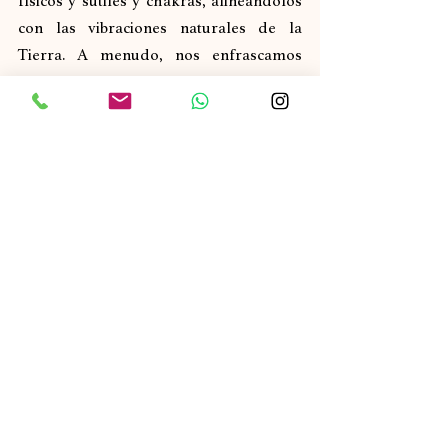
físicos y sutiles y chakras, alineándolos 
con las vibraciones naturales de la 
Tierra. A menudo, nos enfrascamos 
tanto en los detalles de nuestras luchas 
diarias que nos olvidamos de nuestro 
resplandor interior; sin embargo, el 
poder completo de nuestra luz siempre 
está presente. El cuarzo brasileño nos 
ayuda a reconocer y liberar cualquier 
bloqueo en nuestra conciencia, lo que 
nos permite experimentar y expresar 
plenamente nuestra verdadera 
naturaleza luminosa.
Artículo original
Flores de Alaska
TERAPIAS HOLÍSTICAS