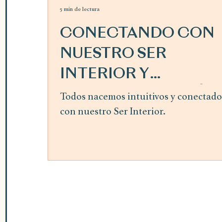
5 min de lectura
CONECTANDO CON
NUESTRO SER
INTERIOR Y
SIGUIENDO LA GUÍA
Todos nacemos intuitivos y conectado
con nuestro Ser Interior.
INTERIOR ~ mes de
abril