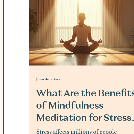
3 min de lectura
What Are the Benefit
of Mindfulness
Meditation for Stress
Relief
Stress affects millions of people