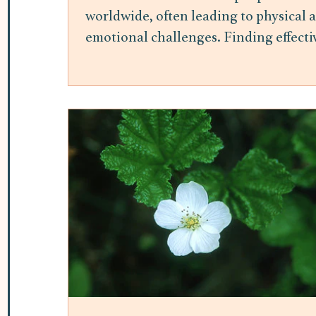
worldwide, often leading to physical 
emotional challenges. Finding effecti
ways to manage stress is essential for
maintaining overall well-being.
Mindfulness meditation has gained
attention as a practical and accessible
method to reduce stress and improve
mental health. This post explores the
benefits of mindfulness meditation fo
stress relief and offers insights into h
it can be integrated into daily life. H
Mindfulness Meditation