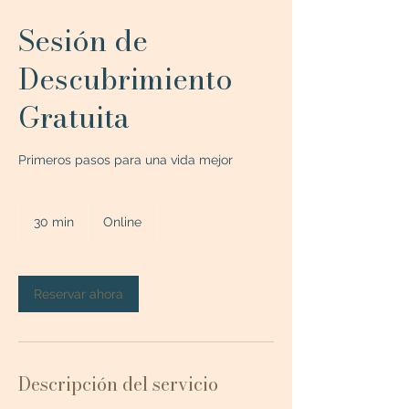
Sesión de
Descubrimiento
Gratuita
Primeros pasos para una vida mejor
30 min
3
Online
0
m
i
Reservar ahora
n
Descripción del servicio