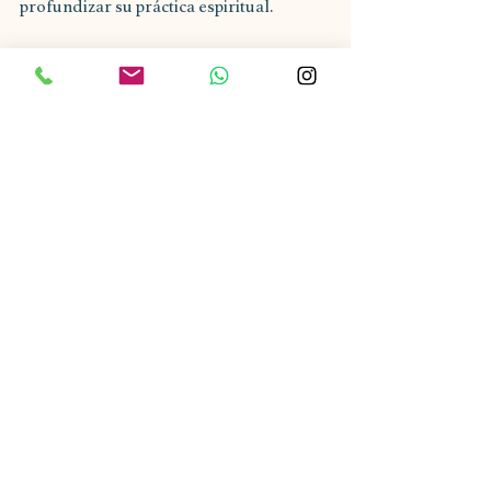
profundizar su práctica espiritual. 
Usa tu mala como un recordatorio diario 
de tu intención y como una herramienta 
para conectarte con tu ser interior. 
Confía en el poder de tu mala y en la 
conexión que has creado con él.
En colaboración y afiliación con 
YAM 
TEMPLE 
Muy pronto sus productos aquí en Luz 
Infinita!!
Solicita una llamada de descubrimiento 
gratuita