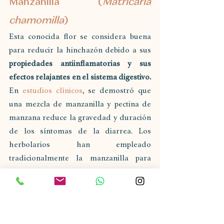
Manzanilla (
Matricaria 
chamomilla
)
Esta conocida flor se considera buena 
para reducir la hinchazón debido a sus 
propiedades antiinflamatorias y sus 
efectos relajantes en el sistema digestivo.
En 
estudios clínicos
, se demostró que 
una mezcla de manzanilla y pectina de 
manzana reduce la gravedad y duración 
de los síntomas de la diarrea. Los 
herbolarios han empleado 
tradicionalmente la manzanilla para 
diversas afecciones, que van desde el 
insomnio hasta la inflamación, 
otorgándole el "estado de estrella" entre 
los 
médicos convencionales
 y 