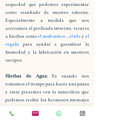
sequedad que podemos experimentar 
como resultado de nuestro entorno. 
Especialmente a medida que nos 
acercamos al profundo invierno, recurra 
a hierbas como 
el malvavisco
 , 
el tilo
 y 
el 
regaliz
 para ayudar a garantizar la 
humedad y la lubricación en nuestros 
cuerpos.
Hierbas de Agua:
 Es cuando nos 
tomamos el tiempo para hacer una pausa 
y estar presentes con la naturaleza que 
podemos recibir los hermosos mensajes 
que ella intenta compartir con nosotros. 
Cuando observamos plantas en su 
hábitat natural, aprendemos sobre sus 
afinidades. Podemos trabajar con 