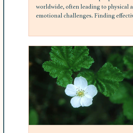
worldwide, often leading to physical 
emotional challenges. Finding effecti
ways to manage stress is essential for
maintaining overall well-being.
Mindfulness meditation has gained
attention as a practical and accessible
method to reduce stress and improve
mental health. This post explores the
benefits of mindfulness meditation fo
stress relief and offers insights into h
it can be integrated into daily life. H
Mindfulness Meditation