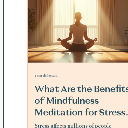
3 min de lectura
What Are the Benefit
of Mindfulness
Meditation for Stress
Relief
Stress affects millions of people