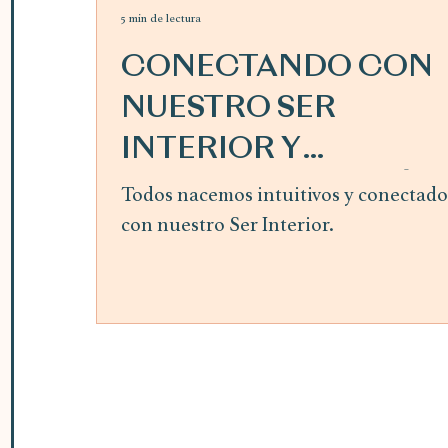
5 min de lectura
CONECTANDO CON
NUESTRO SER
INTERIOR Y
SIGUIENDO LA GUÍA
Todos nacemos intuitivos y conectado
con nuestro Ser Interior.
INTERIOR ~ mes de
abril