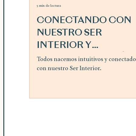
5 min de lectura
CONECTANDO CON
NUESTRO SER
INTERIOR Y
SIGUIENDO LA GUÍA
Todos nacemos intuitivos y conectado
con nuestro Ser Interior.
INTERIOR ~ mes de
abril