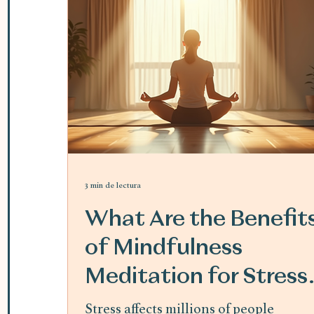
3 min de lectura
What Are the Benefit
of Mindfulness
Meditation for Stress
Relief
Stress affects millions of people