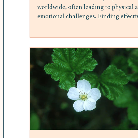
worldwide, often leading to physical 
emotional challenges. Finding effecti
ways to manage stress is essential for
maintaining overall well-being.
Mindfulness meditation has gained
attention as a practical and accessible
method to reduce stress and improve
mental health. This post explores the
benefits of mindfulness meditation fo
stress relief and offers insights into h
it can be integrated into daily life. H
Mindfulness Meditation