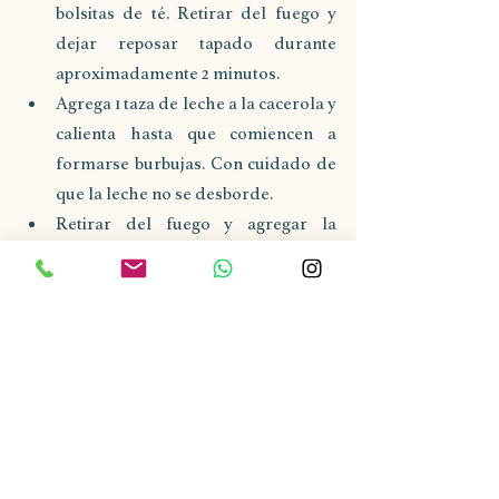
bolsitas de té. Retirar del fuego y 
dejar reposar tapado durante 
aproximadamente 2 minutos. 
Agrega 1 taza de leche a la cacerola y 
calienta hasta que comiencen a 
formarse burbujas. Con cuidado de 
que la leche no se desborde. 
Retirar del fuego y agregar la 
mezcla de hierbas Luna Nueva. Deje 
reposar tapado durante 2 minutos. 
Cuela, endulza al gusto y disfruta. 
Opcionalmente, espolvorea algunos 
pétalos de rosa frescos o secos 
adicionales encima. 
*Para darle más intensidad al sabor, me 
gusta usar 
CTC Assam
 (que significa 
“cortado, rasgado, rizado”) si está 