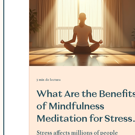
3 min de lectura
What Are the Benefit
of Mindfulness
Meditation for Stress
Relief
Stress affects millions of people