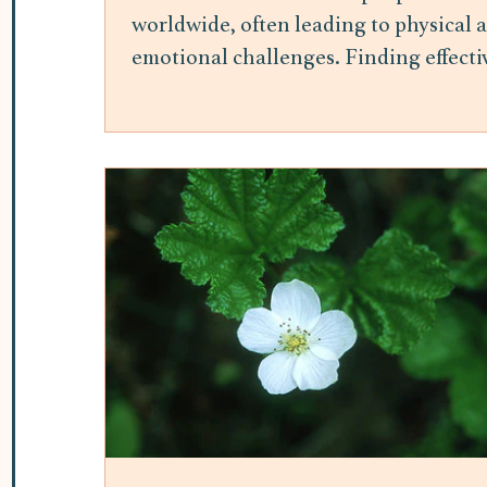
worldwide, often leading to physical 
emotional challenges. Finding effecti
ways to manage stress is essential for
maintaining overall well-being.
Mindfulness meditation has gained
attention as a practical and accessible
method to reduce stress and improve
mental health. This post explores the
benefits of mindfulness meditation fo
stress relief and offers insights into h
it can be integrated into daily life. H
Mindfulness Meditation