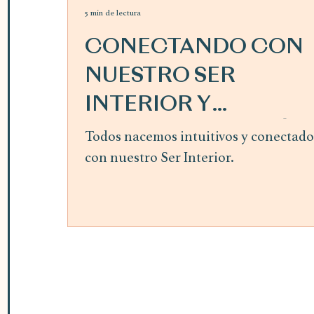
5 min de lectura
CONECTANDO CON
NUESTRO SER
INTERIOR Y
SIGUIENDO LA GUÍA
Todos nacemos intuitivos y conectado
con nuestro Ser Interior.
INTERIOR ~ mes de
abril