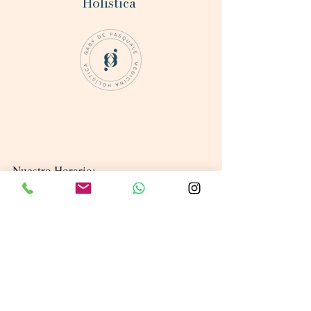
Holística
Nuestro Horario:
lun - Fri: 10am - 6pm
​​Sábado: Cerrado
​Domingo: Cerrado
Dirección:
Estepona 29680
Málaga-España