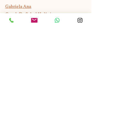
Gabriela Ana
Coach De Salud Holística
Solicita una consulta gratuita de 
descubrimiento
#healthcoach
consejos saludables
#nutricion
#bienestar
#sistema inmunitario
#saludmental
#testepigenetico
#litio
SALUD
Entradas recientes
Ver todo