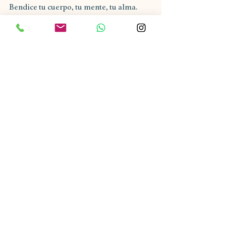
Bendice tu cuerpo, tu mente, tu alma. 
Inhala y exhala profundamente.
Lentamente abre tus ojos.
Si deseas conocer mas tecnicas para 
lograr una salud optima 
solicita una 
consulta de descubriento gratuita.
Investiga, y sobretodo 
escucha tu cuerpo. 
Te mereces una vida mejor! 
Con gratitud 
Gabriela Ana