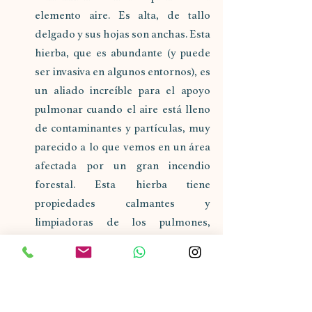
elemento aire. Es alta, de tallo 
delgado y sus hojas son anchas. Esta 
hierba, que es abundante (y puede 
ser invasiva en algunos entornos), es 
un aliado increíble para el apoyo 
pulmonar cuando el aire está lleno 
de contaminantes y partículas, muy 
parecido a lo que vemos en un área 
afectada por un gran incendio 
forestal. Esta hierba tiene 
propiedades calmantes y 
limpiadoras de los pulmones, 
incluido el hecho de ser 
expectorante, lo que nos ayuda a 
desalojar materiales que alteran 
nuestra respiración, como la 