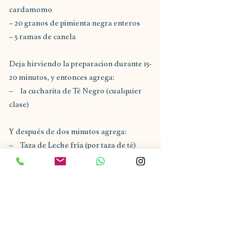
cardamomo
– 20 granos de pimienta negra enteros
– 5 ramas de canela
Deja hirviendo la preparacion durante 15-
20 minutos, y entonces agrega:
–   la cucharita de Té Negro (cualquier 
clase)
Y después de dos minutos agrega:
–   Taza de Leche fría (por taza de té)
Deja que hierva todo y sírvelo.
También se puede guardar el té en el 
refrigerador.