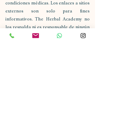
condiciones médicas. Los enlaces a sitios 
externos son solo para fines 
informativos. The Herbal Academy no 
los respalda ni es responsable de ningún 
modo por su contenido. Los lectores 
deben hacer su propia investigación 
sobre la seguridad y el uso de cualquier 
hierba o suplemento.
#saludholistica
#hierbasnaturales
#ayurveda
#comidasaludable
#paprika
#aceitesnaturales
RECETAS
Entradas recientes
Ver todo