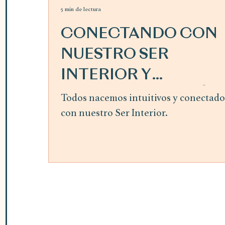
5 min de lectura
CONECTANDO CON
NUESTRO SER
INTERIOR Y
SIGUIENDO LA GUÍA
Todos nacemos intuitivos y conectado
con nuestro Ser Interior.
INTERIOR ~ mes de
abril