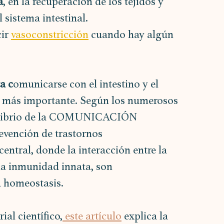
a
, en la recuperación de los tejidos y 
l sistema intestinal.
ir 
vasoconstricción
cuando hay algún 
a c
omunicarse con el intestino y el 
 más importante. Según los numerosos 
equilibrio de la COMUNICACIÓN 
vención de trastornos 
central, donde la interacción entre la 
la inmunidad innata, son 
a homeostasis.
ial científico,
 este artículo
 explica la 