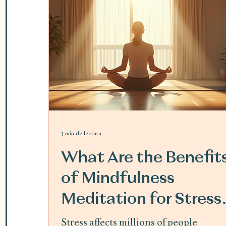
3 min de lectura
What Are the Benefit
of Mindfulness
Meditation for Stress
Relief
Stress affects millions of people