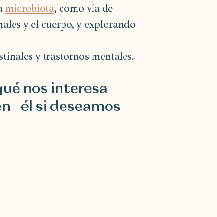
a 
microbiota
, como vía de 
ales y el cuerpo, y explorando 
tinales y trastornos mentales.
qué nos interesa 
n  él si deseamos 