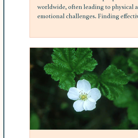
worldwide, often leading to physical 
emotional challenges. Finding effecti
ways to manage stress is essential for
maintaining overall well-being.
Mindfulness meditation has gained
attention as a practical and accessible
method to reduce stress and improve
mental health. This post explores the
benefits of mindfulness meditation fo
stress relief and offers insights into h
it can be integrated into daily life. H
Mindfulness Meditation