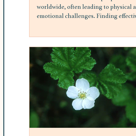
worldwide, often leading to physical 
emotional challenges. Finding effecti
ways to manage stress is essential for
maintaining overall well-being.
Mindfulness meditation has gained
attention as a practical and accessible
method to reduce stress and improve
mental health. This post explores the
benefits of mindfulness meditation fo
stress relief and offers insights into h
it can be integrated into daily life. H
Mindfulness Meditation