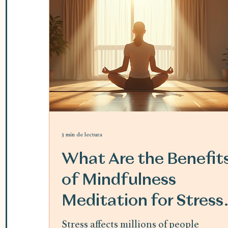
3 min de lectura
What Are the Benefit
of Mindfulness
Meditation for Stress
Relief
Stress affects millions of people