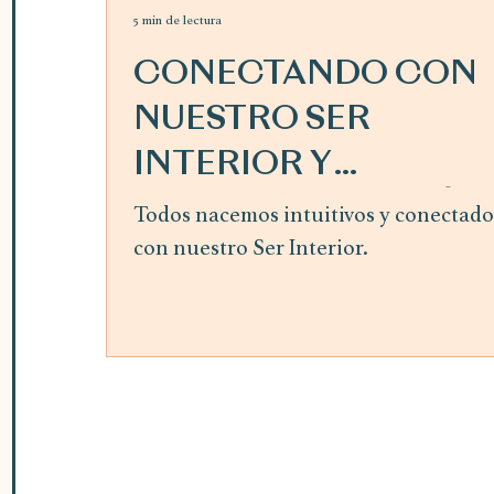
5 min de lectura
CONECTANDO CON
NUESTRO SER
INTERIOR Y
SIGUIENDO LA GUÍA
Todos nacemos intuitivos y conectado
con nuestro Ser Interior.
INTERIOR ~ mes de
abril