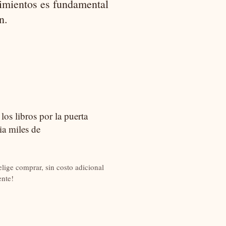
cimientos es fundamental
n.
os libros por la puerta
ia miles de
lige comprar, sin costo adicional
nte!