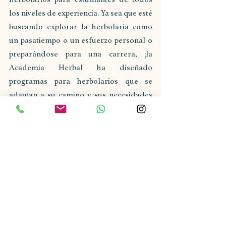
los niveles de experiencia. Ya sea que esté 
buscando explorar la herbolaria como 
un pasatiempo o un esfuerzo personal o 
preparándose para una carrera, ¡la 
Academia Herbal ha diseñado 
programas para herbolarios que se 
adaptan a su camino y sus necesidades 
educativas! La Academia celebra el 
espíritu de la herbolaria centrado en la 
comunidad al colaborar con una amplia 
diversidad de herbolarios clínicos 
experimentados, herbolarios populares 
y profesionales médicos para crear una 
escuela de herbolaria que presenta 
muchas tradiciones y puntos de vista de 
las herbolarias.