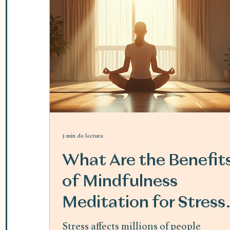
3 min de lectura
What Are the Benefit
of Mindfulness
Meditation for Stress
Relief
Stress affects millions of people