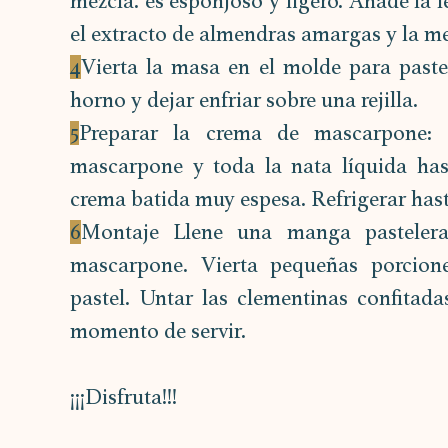
mezcla. es esponjoso y ligero. Añade la le
el extracto de almendras amargas y la m
4
Vierta la masa en el molde para pastel
horno y dejar enfriar sobre una rejilla.
5
Preparar la crema de mascarpone: c
mascarpone y toda la nata líquida has
crema batida muy espesa. Refrigerar hast
6
Montaje Llene una manga pasteler
mascarpone. Vierta pequeñas porcion
pastel. Untar las clementinas confitada
momento de servir.
¡¡¡Disfruta!!!