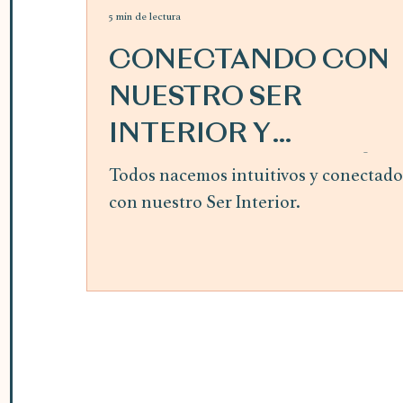
5 min de lectura
CONECTANDO CON
NUESTRO SER
INTERIOR Y
SIGUIENDO LA GUÍA
Todos nacemos intuitivos y conectado
con nuestro Ser Interior.
INTERIOR ~ mes de
abril