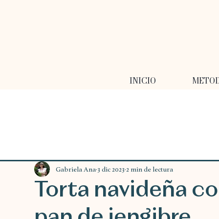
INICIO
METO
Gabriela Ana
3 dic 2023
2 min de lectura
Torta navideña c
pan de jengibre