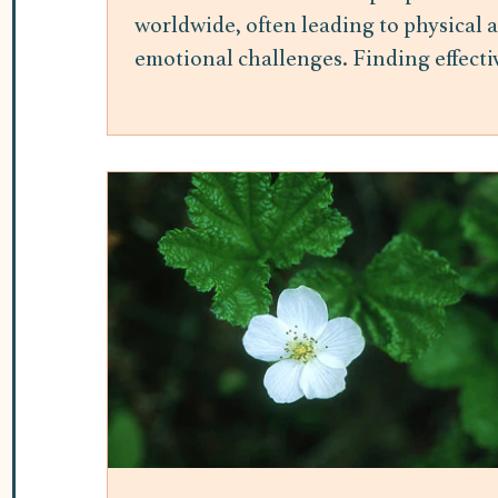
worldwide, often leading to physical 
emotional challenges. Finding effecti
ways to manage stress is essential for
maintaining overall well-being.
Mindfulness meditation has gained
attention as a practical and accessible
method to reduce stress and improve
mental health. This post explores the
benefits of mindfulness meditation fo
stress relief and offers insights into h
it can be integrated into daily life. H
Mindfulness Meditation