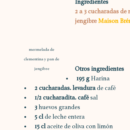
Ingredientes
2 a 3 cucharadas de
jengibre
Maison Bré
mermelada de 
clementina y pan de 
Otros ingredientes
jengibre
195 g 
Harina
2 cucharadas. levadura
 de café
1/2 cucharadita. café
 sal
3 
huevos grandes
5 cl
 de leche entera
15 cl 
aceite de oliva con limón