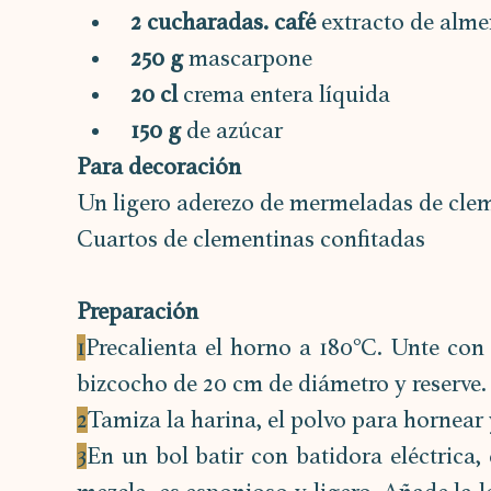
2 cucharadas. café
 extracto de alm
250 g
 mascarpone
20 cl 
crema entera líquida
150 g
 de azúcar
Para decoración
Un ligero aderezo de mermeladas de cle
Cuartos de clementinas confitadas
Preparación
1
Precalienta el horno a 180°C. Unte con
bizcocho de 20 cm de diámetro y reserve.
2
Tamiza la harina, el polvo para hornear y
3
En un bol batir con batidora eléctrica, 