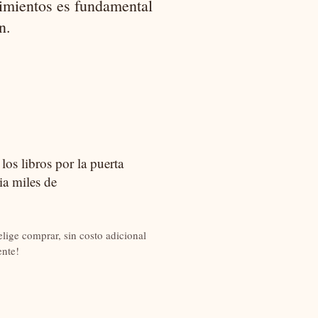
cimientos es fundamental
n.
os libros por la puerta
ia miles de
lige comprar, sin costo adicional
nte!