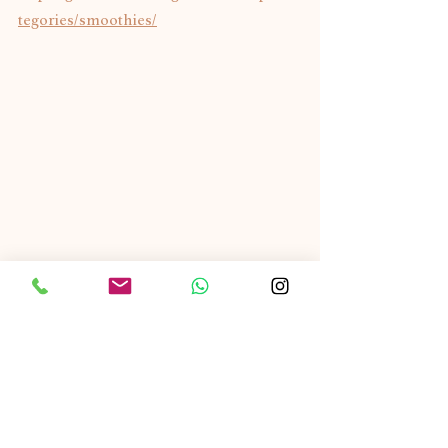
tegories/smoothies/
Dependiendo de tu digestión esta 
manzana quizá sea suficiente para que 
aguantes hasta la hora de comer. Pero si 
tienes apetito antes del mediodía, 
considera esta manzana un pre-