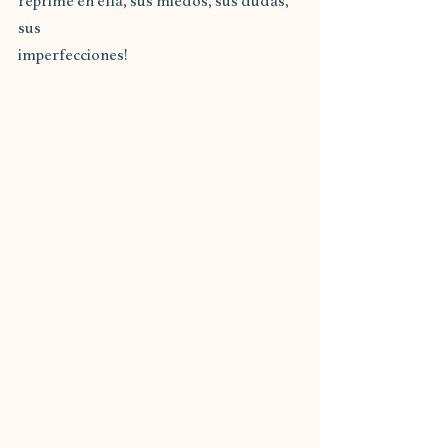
reprime en ella, sus miedos, sus dudas, 
sus 
imperfecciones!