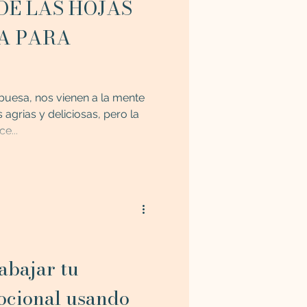
 DE LAS HOJAS
A PARA
esa, nos vienen a la mente
agrias y deliciosas, pero la
e...
ocional usando