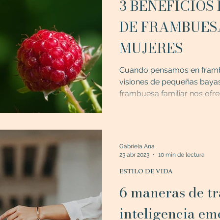
3 BENEFICIOS
DE FRAMBUES
MUJERES
Cuando pensamos en frambu
visiones de pequeñas bayas 
frambuesa familiar nos ofrec
Gabriela Ana
23 abr 2023
10 min de lectura
ESTILO DE VIDA
6 maneras de trabajar tu
inteligencia em