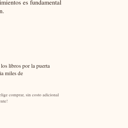
cimientos es fundamental
n.
os libros por la puerta
ia miles de
lige comprar, sin costo adicional
nte!