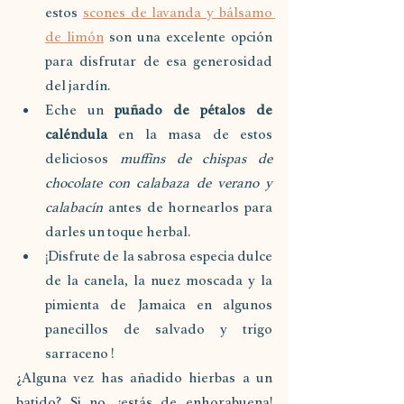
estos 
scones de lavanda y bálsamo 
de limón
 son una excelente opción 
para disfrutar de esa generosidad 
del jardín. 
Eche un 
puñado de pétalos de 
caléndula
 en la masa de estos 
deliciosos 
muffins de chispas de 
chocolate con calabaza de verano y 
calabacín
 antes de hornearlos para 
darles un toque herbal.
¡Disfrute de la sabrosa especia dulce 
de la canela, la nuez moscada y la 
pimienta de Jamaica en algunos 
panecillos de salvado y trigo 
sarraceno !
¿Alguna vez has añadido hierbas a un 
batido? Si no, ¡estás de enhorabuena! 