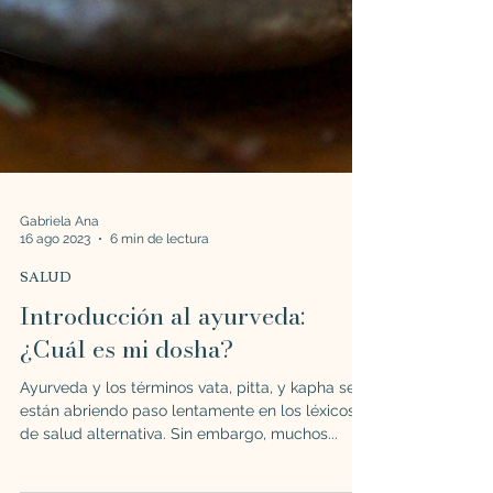
Gabriela Ana
16 ago 2023
6 min de lectura
SALUD
Introducción al ayurveda:
¿Cuál es mi dosha?
Ayurveda y los términos vata, pitta, y kapha se