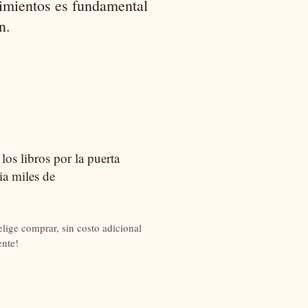
cimientos es fundamental
n.
os libros por la puerta
ia miles de
lige comprar, sin costo adicional
nte!