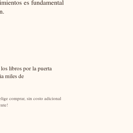
cimientos es fundamental
n.
os libros por la puerta
ia miles de
lige comprar, sin costo adicional
nte!