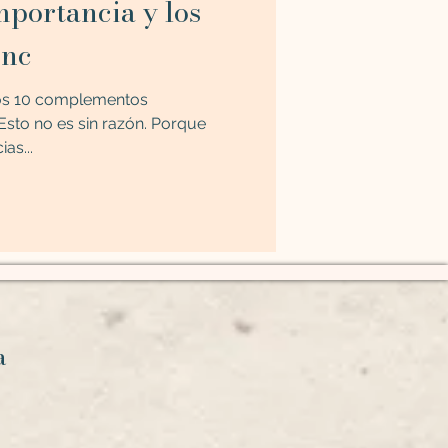
mportancia y los
inc
 los 10 complementos
Esto no es sin razón. Porque
as...
ca