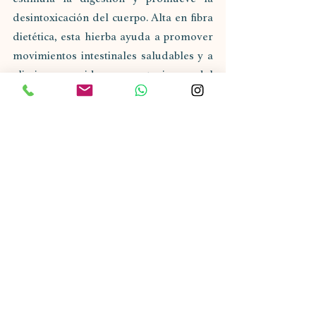
desintoxicación del cuerpo. Alta en fibra 
dietética, esta hierba ayuda a promover 
movimientos intestinales saludables y a 
eliminar residuos y toxinas del 
organimo. La hoja de Bael la puedes 
encontrar dentro de nuestro suplemento 
Bowelcare
 que favorece suavemente los 
procesos naturales de desintoxicación 
del cuerpo y renovación de tejidos.