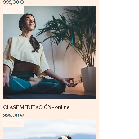
Precio
999,00 €
Online
CLASE MEDITACIÓN - online
Precio
999,00 €
Online