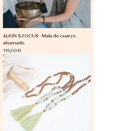
ALIGN & FOCUS - Mala de cuarzo
ahumado
Precio
119,00 €