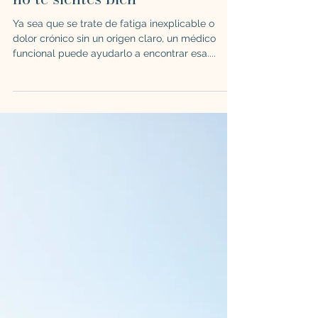
Gabriela Ana
26 sept 2024
8 min de lectura
SALUD
9 pruebas de laboratorio que
deberías considerar hacerte si
no te sientes bien
Ya sea que se trate de fatiga inexplicable o
dolor crónico sin un origen claro, un médico
funcional puede ayudarlo a encontrar esa....