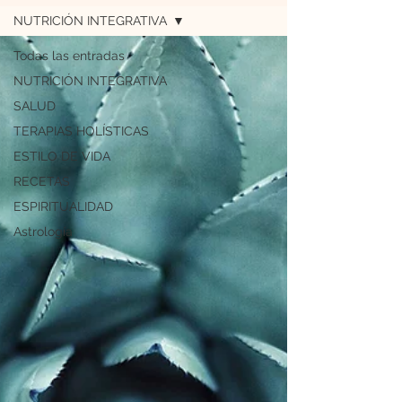
NUTRICIÓN INTEGRATIVA
Todas las entradas
NUTRICIÓN INTEGRATIVA
SALUD
TERAPIAS HOLÍSTICAS
ESTILO DE VIDA
RECETAS
ESPIRITUALIDAD
Astrología